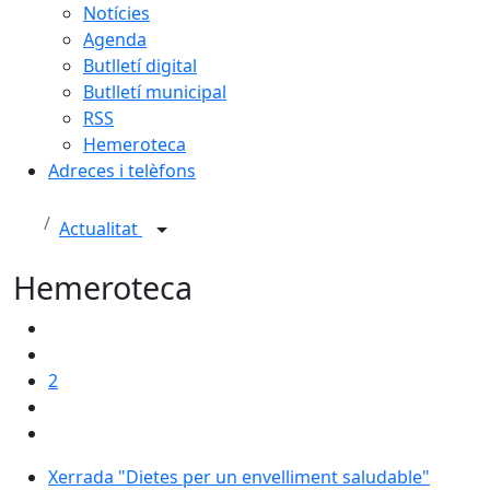
Notícies
Agenda
Butlletí digital
Butlletí municipal
RSS
Hemeroteca
Adreces i telèfons
Actualitat
Hemeroteca
2
Xerrada "Dietes per un envelliment saludable"
Xerrada "Dietes per un envelliment saludable"