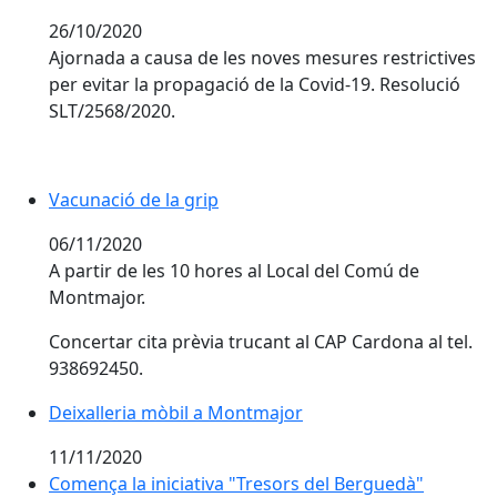
26/10/2020
Ajornada a causa de les noves mesures restrictives
per evitar la propagació de la Covid-19. Resolució
SLT/2568/2020.
Vacunació de la grip
Vacunació de la grip
06/11/2020
A partir de les 10 hores al Local del Comú de
Montmajor.
Concertar cita prèvia trucant al CAP Cardona al tel.
938692450.
Deixalleria mòbil a Montmajor
Deixalleria mòbil a Montmajor
11/11/2020
Comença la iniciativa "Tresors del Berguedà"
Comença la iniciativa "Tresors del Berguedà"