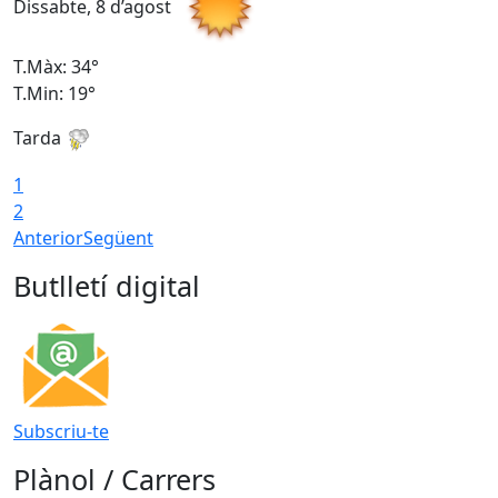
Dissabte, 8 d’agost
D
T.Màx: 34°
T
T.Min: 19°
T
Tarda
T
1
2
Anterior
Següent
Butlletí digital
Subscriu-te
Plànol / Carrers