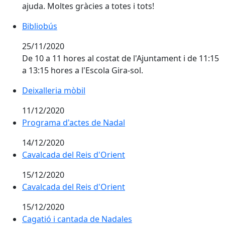
ajuda. Moltes gràcies a totes i tots!
Bibliobús
25/11/2020
De 10 a 11 hores al costat de l'Ajuntament i de 11:15
a 13:15 hores a l'Escola Gira-sol.
Deixalleria mòbil
11/12/2020
Programa d'actes de Nadal
Programa d'actes de Nadal
14/12/2020
Cavalcada del Reis d'Orient
Cavalcada del Reis d'Orient
15/12/2020
Cavalcada del Reis d'Orient
Cavalcada del Reis d'Orient
15/12/2020
Cagatió i cantada de Nadales
Cagatió i cantada de Nadales