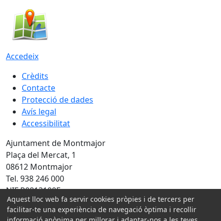
Accedeix
Crèdits
Contacte
Protecció de dades
Avís legal
Accessibilitat
Ajuntament de Montmajor
Plaça del Mercat, 1
08612 Montmajor
Tel. 938 246 000
NIF P0813100E
Aquest lloc web fa servir cookies pròpies i de tercers per
Amb la col·laboració de:
facilitar-te una experiència de navegació òptima i recollir
informació anònima per millorar i adaptar-nos a les teves