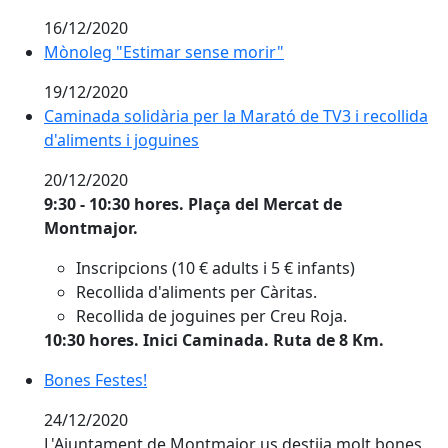
16/12/2020
Mònoleg "Estimar sense morir"
Mònoleg "Estimar sense morir"
19/12/2020
Caminada solidària per la Marató de TV3 i recollida d'
Caminada solidària per la Marató de TV3 i recollida
d'aliments i joguines
20/12/2020
9:30 - 10:30 hores. Plaça del Mercat de
Montmajor.
Inscripcions (10 € adults i 5 € infants)
Recollida d'aliments per Càritas.
Recollida de joguines per Creu Roja.
10:30 hores. Inici Caminada. Ruta de 8 Km.
Bones Festes!
Bones Festes!
24/12/2020
L'Ajuntament de Montmajor us destija molt bones