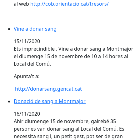
al web
http://cob.orientacio.cat/tresors/
Vine a donar sang
Vine a donar sang
15/11/2020
Ets imprecindible . Vine a donar sang a Montmajor
el diumenge 15 de novembre de 10 a 14 hores al
Local del Comú.
Apunta't a:
http://donarsang.gencat.cat
Donació de sang a Montmajor
Donació de sang a Montmajor
16/11/2020
Ahir diumenge 15 de novembre, gairebé 35
persones van donar sang al Local del Comú. Es
necessita sang i, un petit gest, pot ser de gran