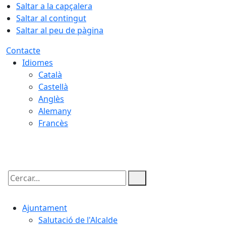
Saltar a la capçalera
Saltar al contingut
Saltar al peu de pàgina
Contacte
Idiomes
Català
Castellà
Anglès
Alemany
Francès
08.08.2026 | 06:11
Cercar:
Ajuntament
Salutació de l'Alcalde