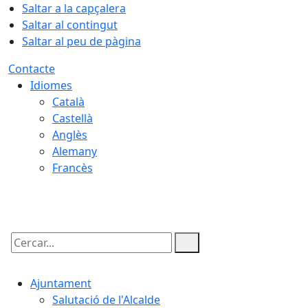
Saltar a la capçalera
Saltar al contingut
Saltar al peu de pàgina
Contacte
Idiomes
Català
Castellà
Anglès
Alemany
Francès
06.08.2026 | 08:30
Cercar:
Ajuntament
Salutació de l'Alcalde