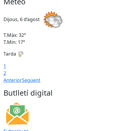
Meteo
Dijous, 6 d’agost
D
T.Màx: 32°
T
T.Min: 17°
T
Tarda
T
1
2
Anterior
Següent
Butlletí digital
Subscriu-te