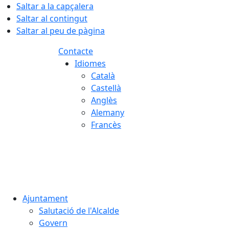
Saltar a la capçalera
Saltar al contingut
Saltar al peu de pàgina
Contacte
Idiomes
Català
Castellà
Anglès
Alemany
Francès
09.08.2026 | 07:33
Ajuntament
Salutació de l'Alcalde
Govern