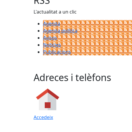
RSS
L'actualitat a un clic
Agenda
Agenda política
Avisos
Notícies
Publicacions
Adreces i telèfons
Accedeix