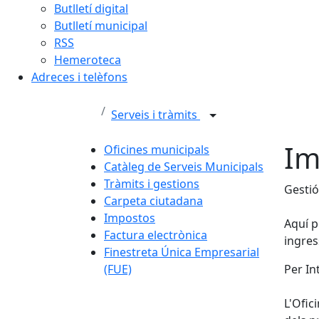
Butlletí digital
Butlletí municipal
RSS
Hemeroteca
Adreces i telèfons
Serveis i tràmits
Im
Oficines municipals
Catàleg de Serveis Municipals
Tràmits i gestions
Gestió
Carpeta ciutadana
Impostos
Aquí p
Factura electrònica
ingres
Finestreta Única Empresarial
(FUE)
Per In
L'Ofic