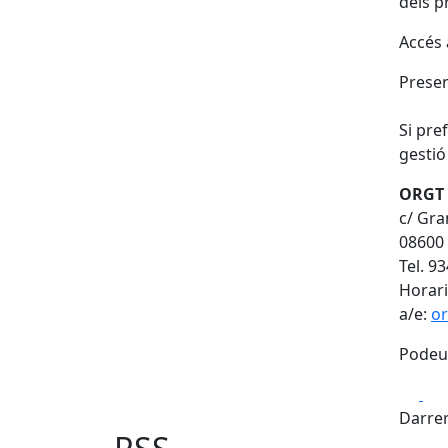
dels p
Accés a
Presen
Si pre
gestió
ORGT 
c/ Gra
08600
Tel. 9
Horari
a/e:
or
Podeu 
Fa
Darrer