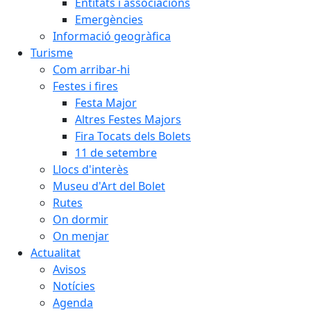
Entitats i associacions
Emergències
Informació geogràfica
Turisme
Com arribar-hi
Festes i fires
Festa Major
Altres Festes Majors
Fira Tocats dels Bolets
11 de setembre
Llocs d'interès
Museu d'Art del Bolet
Rutes
On dormir
On menjar
Actualitat
Avisos
Notícies
Agenda