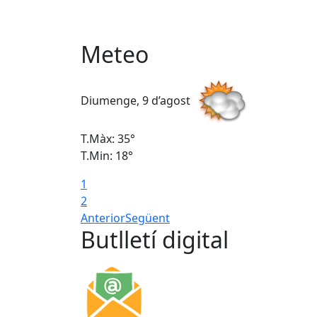
Meteo
Diumenge, 9 d’agost
T.Màx: 35°
T.Min: 18°
1
2
Anterior
Següent
Butlletí digital