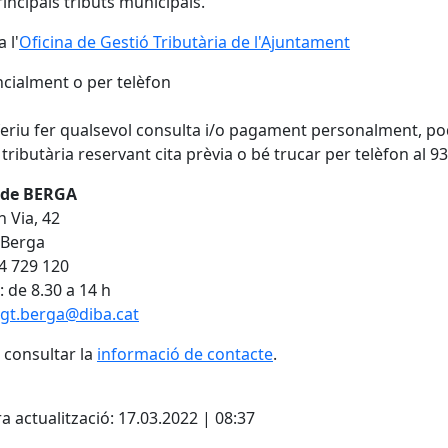
rincipals tributs municipals.
 l'
Oficina de Gestió Tributària de l'Ajuntament
cialment o per telèfon
feriu fer qualsevol consulta i/o pagament personalment, po
 tributària reservant cita prèvia o bé trucar per telèfon al 9
de BERGA
n Via, 42
 Berga
34 729 120
: de 8.30 a 14 h
gt.berga@diba.cat
consultar la
informació de contacte
.
cebook
X
a actualització: 17.03.2022 | 08:37