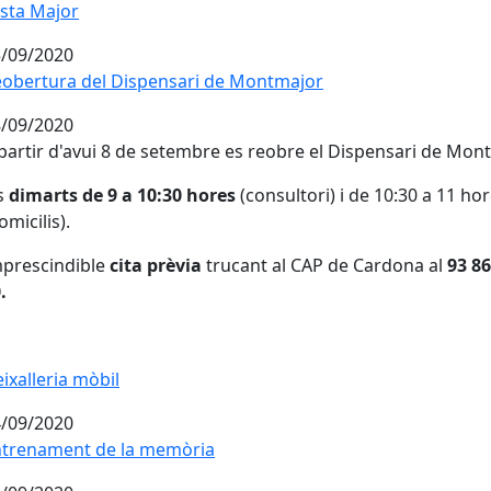
sta Major
sta Major
/09/2020
obertura del Dispensari de Montmajor
/09/2020
partir d'avui 8 de setembre es reobre el Dispensari de Mon
s
dimarts de 9 a 10:30 hores
(consultori) i de 10:30 a 11 ho
omicilis).
prescindible
cita prèvia
trucant al CAP de Cardona al
93 86
.
ixalleria mòbil
ixalleria mòbil
/09/2020
ntrenament de la memòria