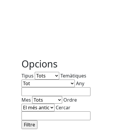
Opcions
Tipus
Temàtiques
Any
Mes
Ordre
Cercar