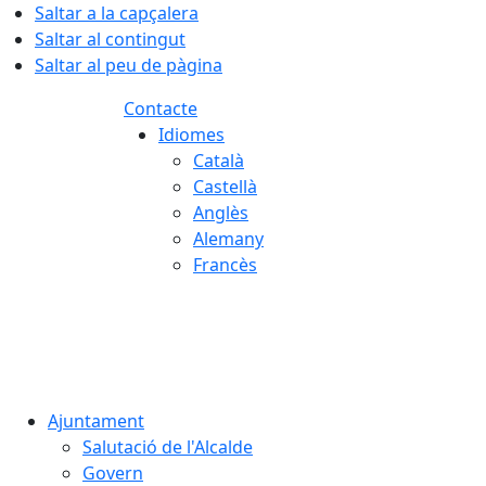
Saltar a la capçalera
Saltar al contingut
Saltar al peu de pàgina
Contacte
Idiomes
Català
Castellà
Anglès
Alemany
Francès
07.08.2026 | 12:56
Ajuntament
Salutació de l'Alcalde
Govern