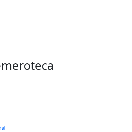
meroteca
nal