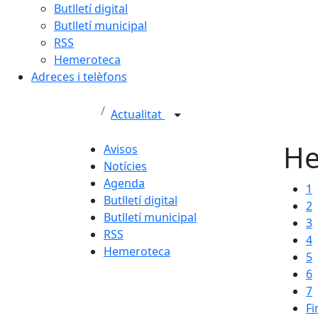
Butlletí digital
Butlletí municipal
RSS
Hemeroteca
Adreces i telèfons
Actualitat
He
Avisos
Notícies
Agenda
1
Butlletí digital
2
Butlletí municipal
3
RSS
4
Hemeroteca
5
6
7
Fi