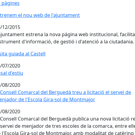
 pàgines
trenem el nou web de l'ajuntament
trenem el nou web de l'ajuntament
/12/2015
ajuntament estrena la nova pàgina web institucional, facilit
strument d'informació, de gestió i d'atenció a la ciutadania.
sita guiada al Castell
/07/2020
sal d'estiu
/08/2020
 Consell Comarcal del Berguedà treu a licitació el servei de
njador de l'Escola Gira-sol de Montmajor
/08/2020
 Consell Comarcal del Berguedà publica una nova licitació r
 servei de menjador de tres escoles de la comarca, entre elle
 l'Escola Gira-sol de Montmajor, amb modalitat de catèring 