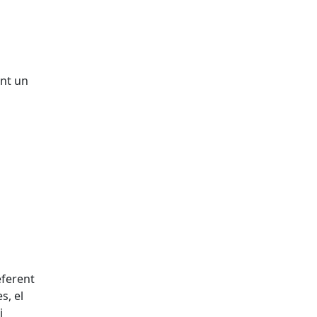
ant un
eferent
s, el
i