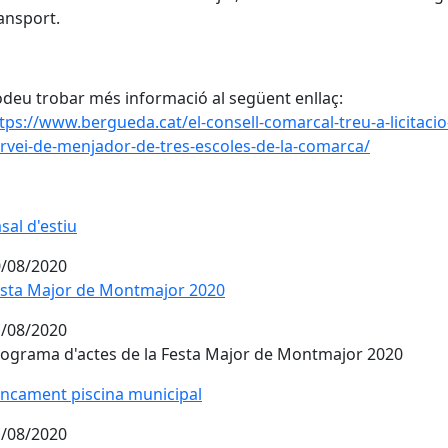
ansport.
deu trobar més informació al següent enllaç:
tps://www.bergueda.cat/el-consell-comarcal-treu-a-licitacio-
rvei-de-menjador-de-tres-escoles-de-la-comarca/
sal d'estiu
/08/2020
sta Major de Montmajor 2020
sta Major de Montmajor 2020
/08/2020
ograma d'actes de la Festa Major de Montmajor 2020
ncament piscina municipal
/08/2020