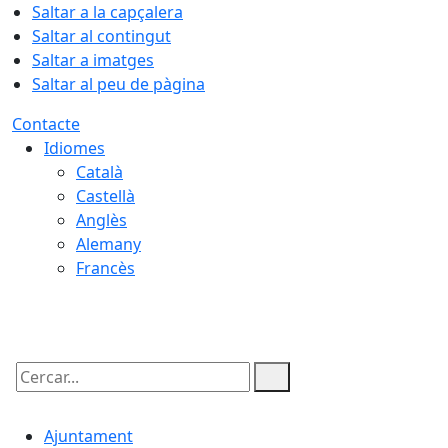
Saltar a la capçalera
Saltar al contingut
Saltar a imatges
Saltar al peu de pàgina
Contacte
Idiomes
Català
Castellà
Anglès
Alemany
Francès
09.08.2026 | 10:10
Cercar:
Ajuntament