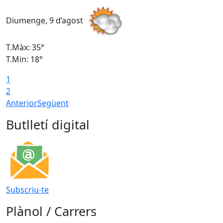
Diumenge, 9 d’agost
D
T.Màx: 35°
T
T.Min: 18°
T
1
T
2
Anterior
Següent
Butlletí digital
Subscriu-te
Plànol / Carrers