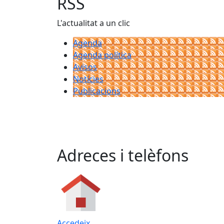
RSS
L'actualitat a un clic
Agenda
Agenda política
Avisos
Notícies
Publicacions
Adreces i telèfons
Accedeix