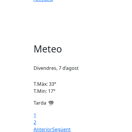
Meteo
Divendres, 7 d’agost
T.Màx: 33°
T.Min: 17°
Tarda
1
2
Anterior
Següent