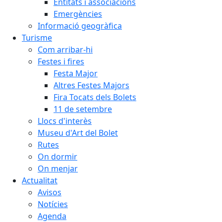
Entitats i associacions
Emergències
Informació geogràfica
Turisme
Com arribar-hi
Festes i fires
Festa Major
Altres Festes Majors
Fira Tocats dels Bolets
11 de setembre
Llocs d'interès
Museu d'Art del Bolet
Rutes
On dormir
On menjar
Actualitat
Avisos
Notícies
Agenda