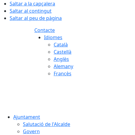
Saltar a la capçalera
Saltar al contingut
Saltar al peu de pàgina
Contacte
Idiomes
Català
Castellà
Anglès
Alemany
Francès
07.08.2026 | 10:56
Ajuntament
Salutació de l'Alcalde
Govern