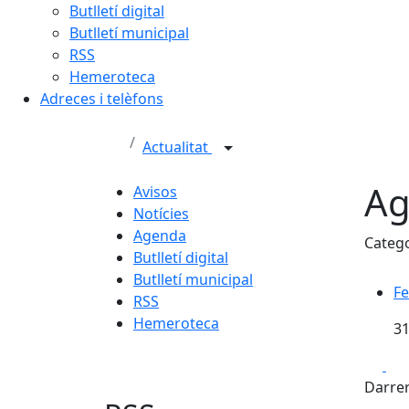
Butlletí digital
Butlletí municipal
RSS
Hemeroteca
Adreces i telèfons
Actualitat
Ag
Avisos
Notícies
Agenda
Categ
Butlletí digital
Butlletí municipal
Fe
RSS
Hemeroteca
31
Fa
Darrer