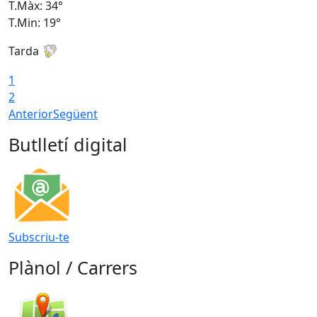
T.Màx: 34°
T
T.Min: 19°
T
Tarda
T
1
2
Anterior
Següent
Butlletí digital
Subscriu-te
Plànol / Carrers