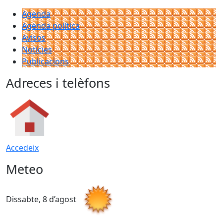
Agenda
Agenda política
Avisos
Notícies
Publicacions
Adreces i telèfons
Accedeix
Meteo
Dissabte, 8 d’agost
D