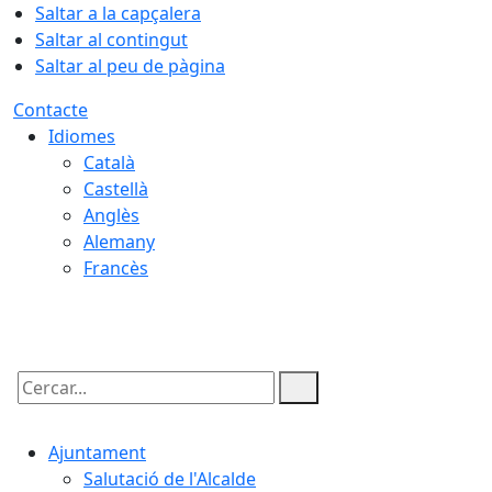
Saltar a la capçalera
Saltar al contingut
Saltar al peu de pàgina
Contacte
Idiomes
Català
Castellà
Anglès
Alemany
Francès
08.08.2026 | 06:12
Cercar:
Ajuntament
Salutació de l'Alcalde