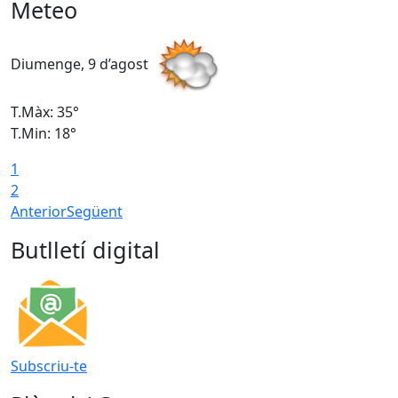
Meteo
Diumenge, 9 d’agost
D
T.Màx: 35°
T
T.Min: 18°
T
1
T
2
Anterior
Següent
Butlletí digital
Subscriu-te