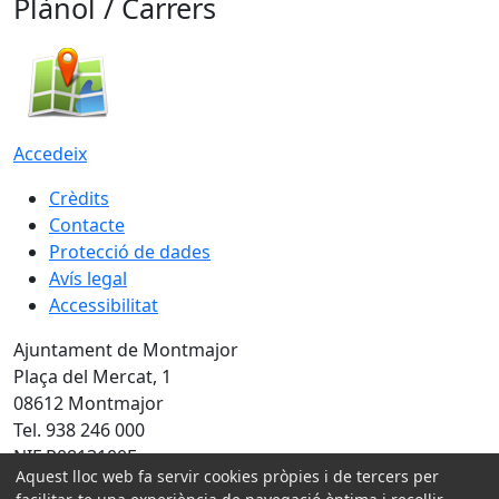
Plànol / Carrers
Accedeix
Crèdits
Contacte
Protecció de dades
Avís legal
Accessibilitat
Ajuntament de Montmajor
Plaça del Mercat, 1
08612 Montmajor
Tel. 938 246 000
NIF P0813100E
Aquest lloc web fa servir cookies pròpies i de tercers per