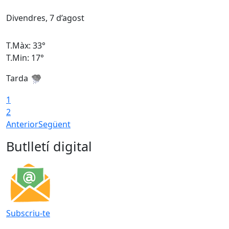
Divendres, 7 d’agost
D
T.Màx: 33°
T
T.Min: 17°
T
Tarda
T
1
2
Anterior
Següent
Butlletí digital
Subscriu-te