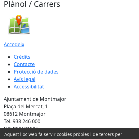
Plànol / Carrers
Accedeix
Crèdits
Contacte
Protecció de dades
Avís legal
Accessibilitat
Ajuntament de Montmajor
Plaça del Mercat, 1
08612 Montmajor
Tel. 938 246 000
NIF P0813100E
Aquest lloc web fa servir cookies pròpies i de tercers per