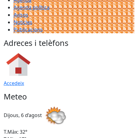
Agenda
Agenda política
Avisos
Notícies
Publicacions
Adreces i telèfons
Accedeix
Meteo
Dijous, 6 d’agost
D
T.Màx: 32°
T