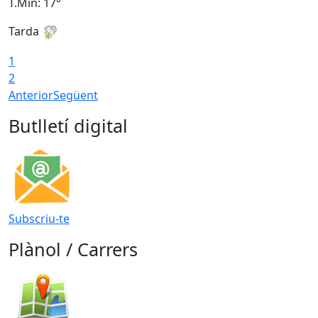
T.Min: 17°
T
Tarda
T
1
2
Anterior
Següent
Butlletí digital
Subscriu-te
Plànol / Carrers