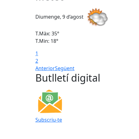
Diumenge, 9 d’agost
T.Màx: 35°
T.Min: 18°
1
2
Anterior
Següent
Butlletí digital
Subscriu-te