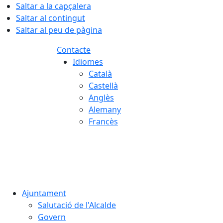
Saltar a la capçalera
Saltar al contingut
Saltar al peu de pàgina
Contacte
Idiomes
Català
Castellà
Anglès
Alemany
Francès
08.08.2026 | 13:49
Ajuntament
Salutació de l'Alcalde
Govern