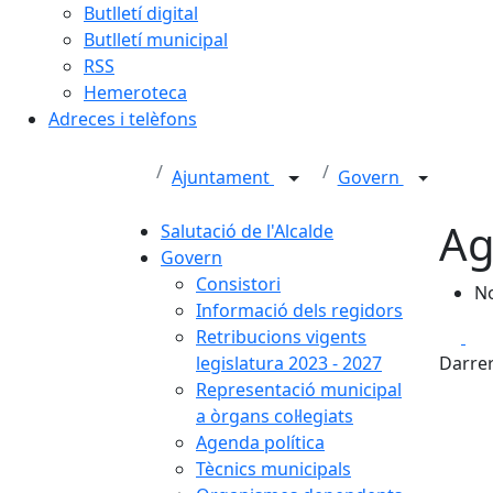
Butlletí digital
Butlletí municipal
RSS
Hemeroteca
Adreces i telèfons
Ajuntament
Govern
Ag
Salutació de l'Alcalde
Govern
Consistori
No
Informació dels regidors
Fa
Retribucions vigents
legislatura 2023 - 2027
Darrer
Representació municipal
a òrgans col·legiats
Agenda política
Tècnics municipals