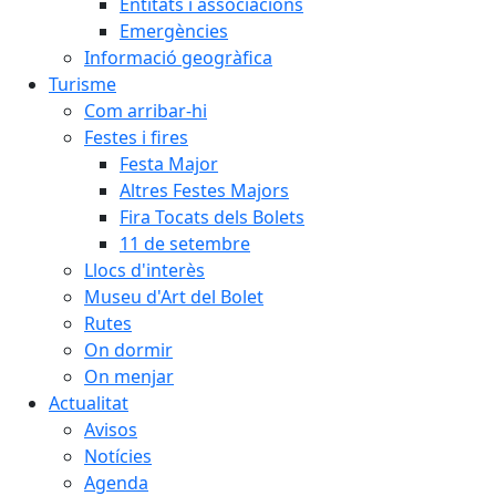
Entitats i associacions
Emergències
Informació geogràfica
Turisme
Com arribar-hi
Festes i fires
Festa Major
Altres Festes Majors
Fira Tocats dels Bolets
11 de setembre
Llocs d'interès
Museu d'Art del Bolet
Rutes
On dormir
On menjar
Actualitat
Avisos
Notícies
Agenda