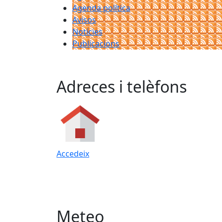
Agenda política
Avisos
Notícies
Publicacions
Adreces i telèfons
Accedeix
Meteo