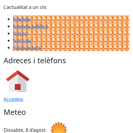
L'actualitat a un clic
Agenda
Agenda política
Avisos
Notícies
Publicacions
Adreces i telèfons
Accedeix
Meteo
Dissabte, 8 d’agost
D