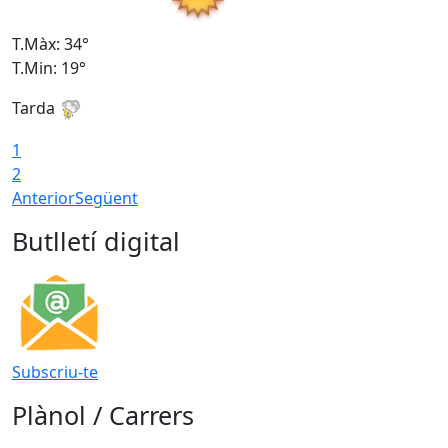
T.Màx: 34°
T
T.Min: 19°
T
Tarda
T
1
2
Anterior
Següent
Butlletí digital
Subscriu-te
Plànol / Carrers