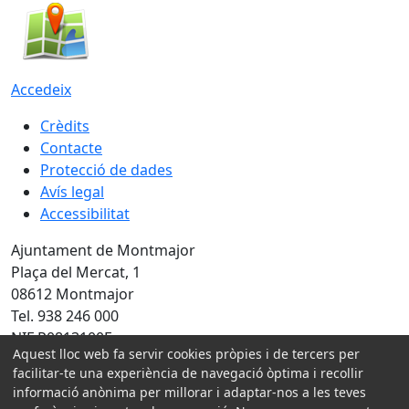
Accedeix
Crèdits
Contacte
Protecció de dades
Avís legal
Accessibilitat
Ajuntament de Montmajor
Plaça del Mercat, 1
08612 Montmajor
Tel. 938 246 000
NIF P0813100E
Aquest lloc web fa servir cookies pròpies i de tercers per
Amb la col·laboració de:
facilitar-te una experiència de navegació òptima i recollir
informació anònima per millorar i adaptar-nos a les teves