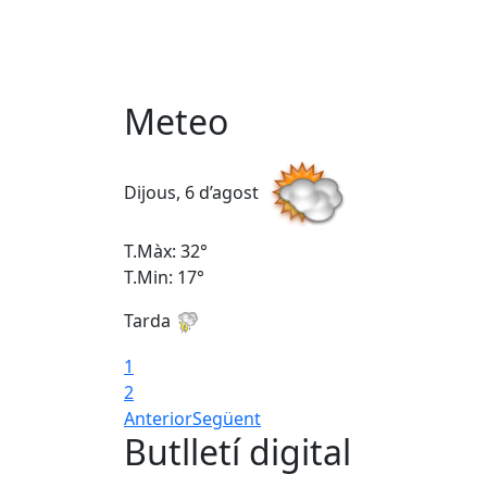
Meteo
Dijous, 6 d’agost
T.Màx: 32°
T.Min: 17°
Tarda
1
2
Anterior
Següent
Butlletí digital