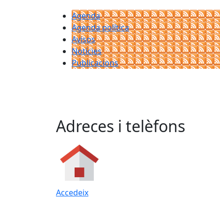
Agenda
Agenda política
Avisos
Notícies
Publicacions
Adreces i telèfons
Accedeix