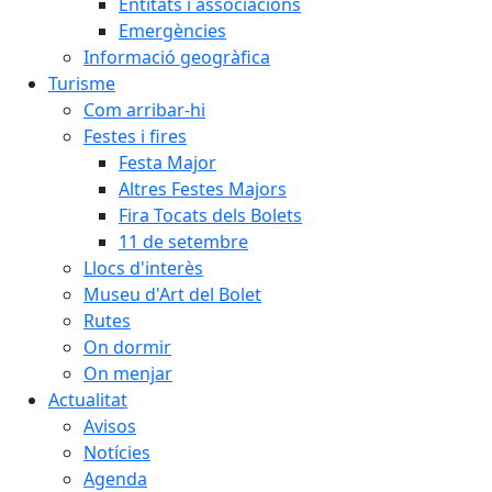
Entitats i associacions
Emergències
Informació geogràfica
Turisme
Com arribar-hi
Festes i fires
Festa Major
Altres Festes Majors
Fira Tocats dels Bolets
11 de setembre
Llocs d'interès
Museu d'Art del Bolet
Rutes
On dormir
On menjar
Actualitat
Avisos
Notícies
Agenda