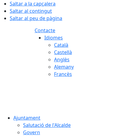
Saltar a la capçalera
Saltar al contingut
Saltar al peu de pàgina
Contacte
Idiomes
Català
Castellà
Anglès
Alemany
Francès
06.08.2026 | 03:12
Ajuntament
Salutació de l'Alcalde
Govern