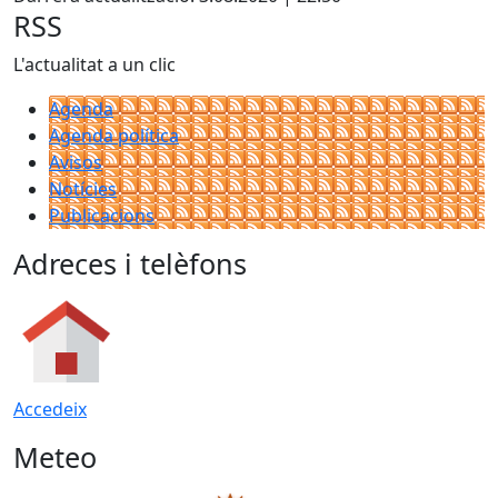
−
RSS
L'actualitat a un clic
Agenda
Agenda política
Avisos
Notícies
Publicacions
Adreces i telèfons
Accedeix
Meteo