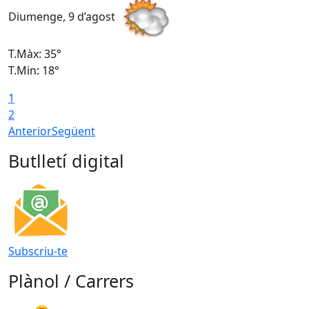
Diumenge, 9 d’agost
D
T.Màx: 35°
T
T.Min: 18°
T
1
T
2
Anterior
Següent
Butlletí digital
Subscriu-te
Plànol / Carrers