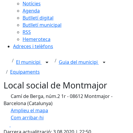
Notícies
Agenda
Butlletí digital
Butlletí municipal
RSS
Hemeroteca
Adreces i telèfons
El municipi
Guia del municipi
Equipaments
Local social de Montmajor
Camí de Berga, núm.2 1r - 08612 Montmajor -
Barcelona (Catalunya)
Amplieu el mapa
Com arribar-hi
Leaflet
| ©
OpenStreetMap
contributors
Facebook
X
+
Darrera actualització: 3.08.2020 | 22:50