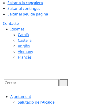
Saltar a la capçalera
Saltar al contingut
Saltar al peu de pàgina
Contacte
Idiomes
Català
Castellà
Anglès
Alemany
Francès
09.08.2026 | 09:03
Cercar:
Ajuntament
Salutació de l'Alcalde