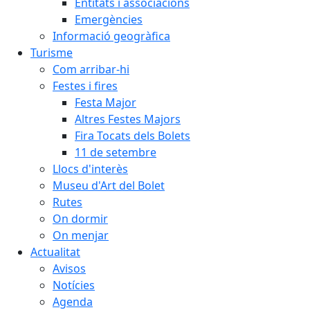
Entitats i associacions
Emergències
Informació geogràfica
Turisme
Com arribar-hi
Festes i fires
Festa Major
Altres Festes Majors
Fira Tocats dels Bolets
11 de setembre
Llocs d'interès
Museu d'Art del Bolet
Rutes
On dormir
On menjar
Actualitat
Avisos
Notícies
Agenda