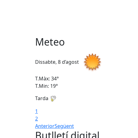
Meteo
Dissabte, 8 d’agost
T.Màx: 34°
T.Min: 19°
Tarda
1
2
Anterior
Següent
Butlletí digital