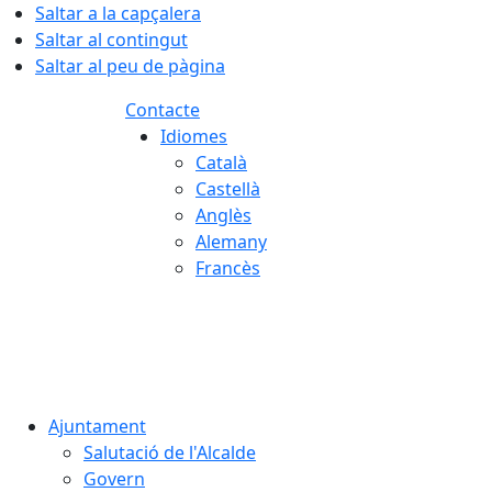
Saltar a la capçalera
Saltar al contingut
Saltar al peu de pàgina
Contacte
Idiomes
Català
Castellà
Anglès
Alemany
Francès
07.08.2026 | 13:41
Ajuntament
Salutació de l'Alcalde
Govern