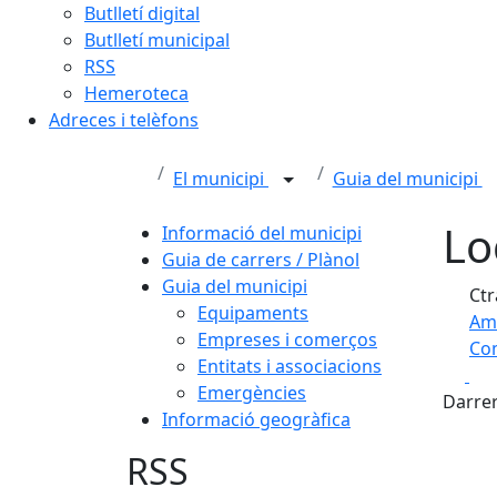
Butlletí digital
Butlletí municipal
RSS
Hemeroteca
Adreces i telèfons
El municipi
Guia del municipi
Lo
Informació del municipi
Guia de carrers / Plànol
Guia del municipi
Ctr
Equipaments
Am
Empreses i comerços
Com
Entitats i associacions
Fa
+
Emergències
Darrer
Informació geogràfica
−
RSS