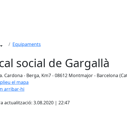
Equipaments
cal social de Gargallà
a. Cardona - Berga, Km7 - 08612 Montmajor - Barcelona (Ca
plieu el mapa
 arribar-hi
cebook
X
a actualització: 3.08.2020 | 22:47