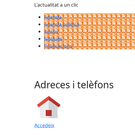
L'actualitat a un clic
Agenda
Agenda política
Avisos
Notícies
Publicacions
Adreces i telèfons
Accedeix