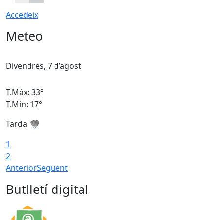
Accedeix
Meteo
Divendres, 7 d’agost
D
T.Màx: 33°
T
T.Min: 17°
T
Tarda
T
1
2
Anterior
Següent
Butlletí digital