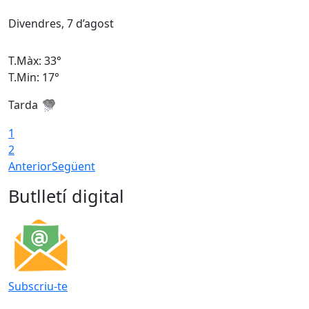
Divendres, 7 d’agost
D
T.Màx: 33°
T
T.Min: 17°
T
Tarda
T
1
2
Anterior
Següent
Butlletí digital
Subscriu-te