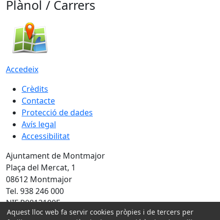
Plànol / Carrers
Accedeix
Crèdits
Contacte
Protecció de dades
Avís legal
Accessibilitat
Ajuntament de Montmajor
Plaça del Mercat, 1
08612 Montmajor
Tel. 938 246 000
NIF P0813100E
Aquest lloc web fa servir cookies pròpies i de tercers per