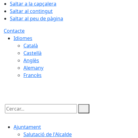
Saltar a la capçalera
Saltar al contingut
Saltar al peu de pàgina
Contacte
Idiomes
Català
Castellà
Anglès
Alemany
Francès
07.08.2026 | 12:36
Cercar:
Ajuntament
Salutació de l'Alcalde