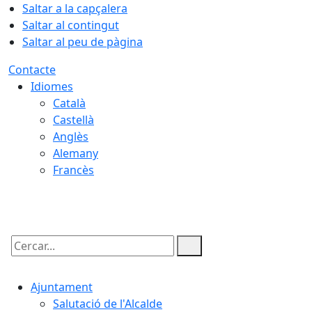
Saltar a la capçalera
Saltar al contingut
Saltar al peu de pàgina
Contacte
Idiomes
Català
Castellà
Anglès
Alemany
Francès
07.08.2026 | 17:21
Cercar:
Ajuntament
Salutació de l'Alcalde