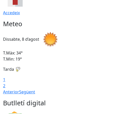
Accedeix
Meteo
Dissabte, 8 d’agost
D
T.Màx: 34°
T
T.Min: 19°
T
Tarda
T
1
2
Anterior
Següent
Butlletí digital