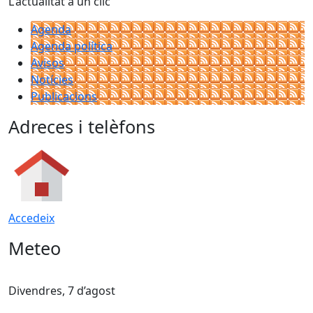
L'actualitat a un clic
Agenda
Agenda política
Avisos
Notícies
Publicacions
Adreces i telèfons
Accedeix
Meteo
Divendres, 7 d’agost
D