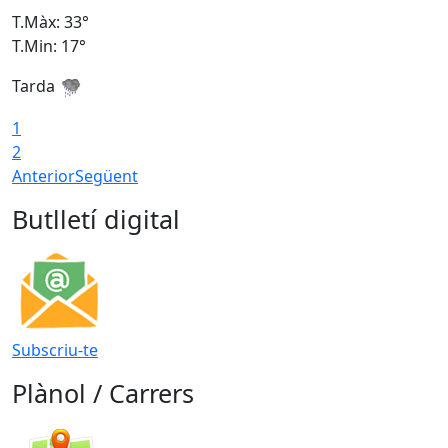
T.Màx: 33°
T
T.Min: 17°
T
Tarda
T
1
2
Anterior
Següent
Butlletí digital
Subscriu-te
Plànol / Carrers