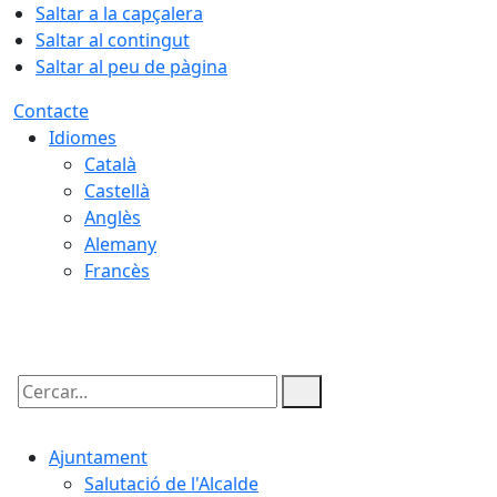
Saltar a la capçalera
Saltar al contingut
Saltar al peu de pàgina
Contacte
Idiomes
Català
Castellà
Anglès
Alemany
Francès
07.08.2026 | 03:53
Cercar:
Ajuntament
Salutació de l'Alcalde